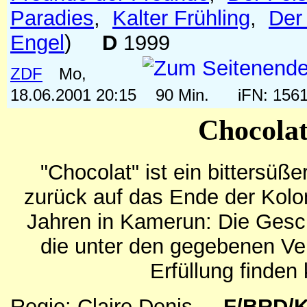
Paradies
,
Kalter Frühling
,
Der
Engel
)
D
1999
ZDF
Mo,
18.06.2001 20:15
90 Min.
iFN: 15
Chocola
"Chocolat" ist ein bittersüßer
zurück auf das Ende der Kolon
Jahren in Kamerun: Die Gesch
die unter den gegebenen Ve
Erfüllung finden
Regie: Claire Denis
F/BRD/