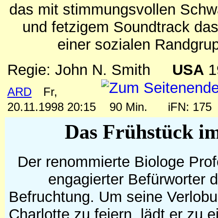
das mit stimmungsvollen Sch
und fetzigem Soundtrack das
einer sozialen Randgrup
Regie: John N. Smith
USA
1
ARD
Fr,
20.11.1998 20:15
90 Min.
iFN: 17
Das Frühstück i
Der renommierte Biologe Profe
engagierter Befürworter d
Befruchtung. Um seine Verlobun
Charlotte zu feiern, lädt er zu 