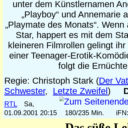
unter dem Künstlernamen Ang
„Playboy“ und Annemarie al
„Playmate des Monats“. Wenn 
Star, happert es mit dem St
kleineren Filmrollen gelingt ih
einer Teenager-Erotik-Komödi
folgt die Ernüchte
Regie: Christoph Stark
(
Der Vat
Schwester
,
Letzte Zweifel
)
RTL
Sa,
01.09.2001 20:15
180/235 Min.
iFN
Das süße L