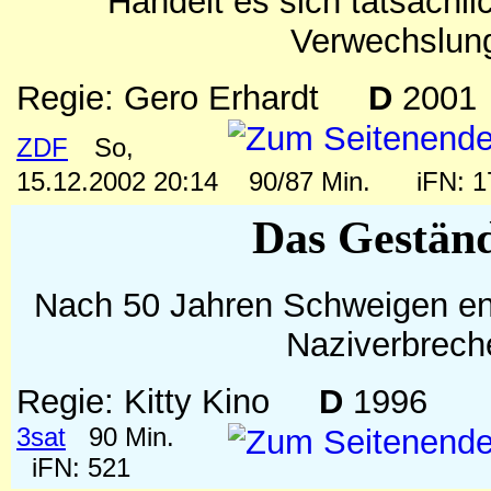
Handelt es sich tatsächli
Verwechslun
Regie: Gero Erhardt
D
2001
ZDF
So,
15.12.2002 20:14
90/87 Min.
iFN: 
Das Gestän
Nach 50 Jahren Schweigen ent
Naziverbrech
Regie: Kitty Kino
D
1996
3sat
90 Min.
iFN: 521