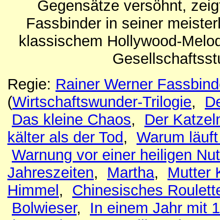
Gegensätze versöhnt, zeig
Fassbinder in seiner meister
klassischem Hollywood-Melod
Gesellschaftsst
Regie:
Rainer Werner Fassbind
(
Wirtschaftswunder-Trilogie
,
De
Das kleine Chaos
,
Der Katzel
kälter als der Tod
,
Warum läuft
Warnung vor einer heiligen Nut
Jahreszeiten
,
Martha
,
Mutter 
Himmel
,
Chinesisches Roulett
Bolwieser
,
In einem Jahr mit