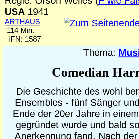
Regie: Orson Welles
(
F wie Fä
USA
1941
ARTHAUS
114 Min.
iFN: 1587
Thema:
Mus
Comedian Harm
Die Geschichte des wohl be
Ensembles - fünf Sänger und 
Ende der 20er Jahre in einem 
gegründet wurde und bald sog
Anerkennung fand. Nach de