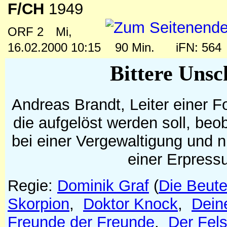
F/CH
1949
ORF 2
Mi,
16.02.2000 10:15
90 Min.
iFN: 56
Bittere Unsc
Andreas Brandt, Leiter einer F
die aufgelöst werden soll, beo
bei einer Vergewaltigung und n
einer Erpress
Regie:
Dominik Graf
(
Die Beut
Skorpion
,
Doktor Knock
,
Dein
Freunde der Freunde
,
Der Fel