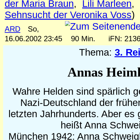
der Maria Braun
,
Lili Marleen
,
Sehnsucht der Veronika Voss
)
ARD
So,
16.06.2002 23:45
90 Min.
iFN: 21
Thema:
3. Re
Annas Heim
Wahre Helden sind spärlich ge
Nazi-Deutschland der frühe
letzten Jahrhunderts. Aber es 
heißt Anna Schwei
München 1942: Anna Schweigh