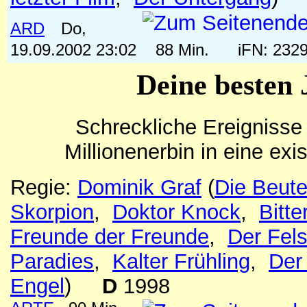
ARD
Do,
19.09.2002 23:02
88 Min.
iFN: 23
Deine besten 
Schreckliche Ereignisse 
Millionenerbin in eine exis
Regie:
Dominik Graf
(
Die Beut
Skorpion
,
Doktor Knock
,
Bitt
Freunde der Freunde
,
Der Fel
Paradies
,
Kalter Frühling
,
Der
Engel
)
D
1998