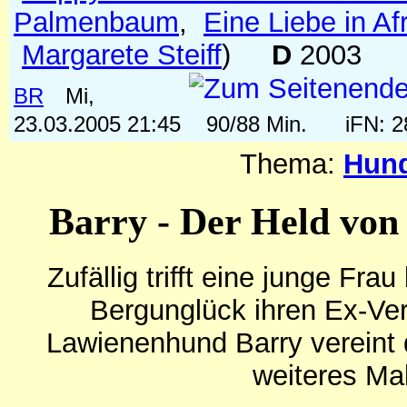
Palmenbaum
,
Eine Liebe in Af
Margarete Steiff
)
D
2003
BR
Mi,
23.03.2005 21:45
90/88 Min.
iFN: 
Thema:
Hun
Barry - Der Held von
Zufällig trifft eine junge Fra
Bergunglück ihren Ex-Ver
Lawienenhund Barry vereint 
weiteres Mal