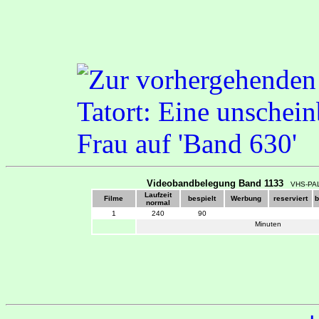
Videobandbelegung Band 1133
VHS-PAL
Laufzeit
Filme
bespielt
Werbung
reserviert
b
normal
1
240
90
Minuten