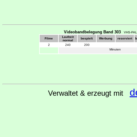
Videobandbelegung Band 303
VHS-PAL
Laufzeit
Filme
bespielt
Werbung
reserviert
b
normal
2
240
200
Minuten
d
Verwaltet & erzeugt mit