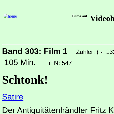
Video
Filme auf
Band 303: Film 1
Zähler: ( - 1
105 Min.
iFN: 547
Schtonk!
Satire
Der Antiquitätenhändler Fritz 