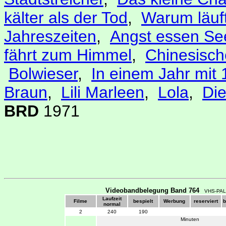
kälter als der Tod
,
Warum läuf
Jahreszeiten
,
Angst essen See
fährt zum Himmel
,
Chinesisch
Bolwieser
,
In einem Jahr mit
Braun
,
Lili Marleen
,
Lola
,
Die
BRD
1971
Videobandbelegung Band 764
VHS-PAL
Laufzeit
Filme
bespielt
Werbung
reserviert
b
normal
2
240
190
Minuten