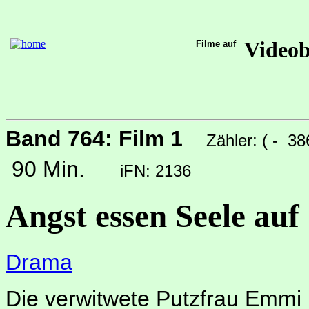
Video
Filme auf
Band 764: Film 1
Zähler: ( - 3
90 Min.
iFN: 2136
Angst essen Seele auf
Drama
Die verwitwete Putzfrau Emmi 