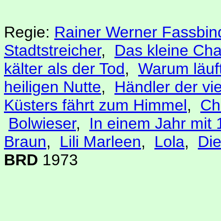
Regie:
Rainer Werner Fassbin
Stadtstreicher
,
Das kleine Ch
kälter als der Tod
,
Warum läuf
heiligen Nutte
,
Händler der vi
Küsters fährt zum Himmel
,
Ch
Bolwieser
,
In einem Jahr mit
Braun
,
Lili Marleen
,
Lola
,
Die
BRD
1973