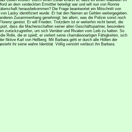
ord an dem verdeckten Ermittler beteiligt war und will nun von Ronnie
ittäterschaft herausbekommen? Die Frage beantwortet ein Mitschnitt von
on Lasky identifiziert wurde. Er hat den Namen an Gehlen weitergegeben.
 anderen Zusammenhang genehmigt; bei allem, was die Polizei sonst noch
renz gereist. Er will Frieden. Trotzdem ist er weiterhin nicht bereit, die
spürt, dass die Machenschaften seiner alten Geschäftspartner, besonders
en zurückzugreifen, um sich Verräter und Rivalen vom Leib zu halten. So
lle, die er spielt; er verliert seine chamäleonartigen Fähigkeiten, sich
ktive Karl von Hellberg. Mit Barbara geht er durch alle Höllen der
eht ihr seine wahre Identität. Völlig verstört verlässt ihn Barbara.