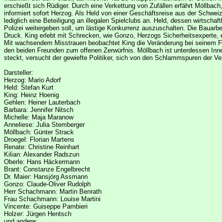
erschießt sich Rüdiger. Durch eine Verkettung von Zufällen erfährt Möllbach,
informiert sofort Herzog. Als Held von einer Geschäftsreise aus der Schweiz
lediglich eine Beteiligung an illegalen Spielclubs an. Held, dessen wirtscha
Polizei weitergeben soll, um lästige Konkurrenz auszuschalten. Die Bauarbe
Druck. King erlebt mit Schrecken, wie Gonzo, Herzogs Sicherheitsexperte, ei
Mit wachsendem Misstrauen beobachtet King die Veränderung bei seinem Fr
den beiden Freunden zum offenen Zerwürfnis. Möllbach ist unterdessen Innenm
steckt, versucht der gewiefte Politiker, sich von den Schlammspuren der Ve
Darsteller:
Herzog: Mario Adorf
Held: Stefan Kurt
King: Heinz Hoenig
Gehlen: Heiner Lauterbach
Barbara: Jennifer Nitsch
Michelle: Maja Maranow
Anneliese: Julia Stemberger
Möllbach: Günter Strack
Droegel: Florian Martens
Renate: Christine Reinhart
Kilian: Alexander Radszun
Oberle: Hans Häckermann
Brant: Constanze Engelbrecht
Dr. Maier: Hansjörg Assmann
Gonzo: Claude-Oliver Rudolph
Herr Schachmann: Martin Benrath
Frau Schachmann: Louise Martini
Vincente: Guiseppe Pambieri
Holzer: Jürgen Hentsch
und andere: