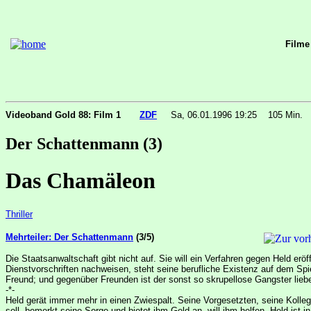
Filme
Videoband Gold 88: Film 1
ZDF
Sa, 06.01.1996 19:25
105 Min.
Der Schattenmann (3)
Das Chamäleon
Thriller
Mehrteiler: Der Schattenmann
(3/5)
Die Staatsanwaltschaft gibt nicht auf. Sie will ein Verfahren gegen Held er
Dienstvorschriften nachweisen, steht seine berufliche Existenz auf dem Spie
Freund; und gegenüber Freunden ist der sonst so skrupellose Gangster lie
-*-
Held gerät immer mehr in einen Zwiespalt. Seine Vorgesetzten, seine Kolleg
soll, bemerkt seine Sorge und bietet ihm Geld an, will ihm helfen. Held ist 