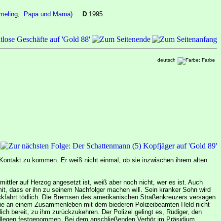
meling
,
Papa und Mama
)
D
1995
deutsch
 Kontakt zu kommen. Er weiß nicht einmal, ob sie inzwischen ihrem alten
mittler auf Herzog angesetzt ist, weiß aber noch nicht, wer es ist. Auch
it, dass er ihn zu seinem Nachfolger machen will. Sein kranker Sohn wird
ckfahrt tödlich. Die Bremsen des amerikanischen Straßenkreuzers versagen
ss sie an einem Zusammenleben mit dem biederen Polizeibeamten Held nicht
lich bereit, zu ihm zurückzukehren. Der Polizei gelingt es, Rüdiger, den
 Kollegen festgenommen. Bei dem anschließenden Verhör im Präsidium