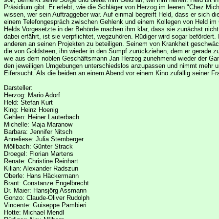
Präsidium gibt. Er erlebt, wie die Schläger von Herzog im leeren "Chez Mic
wissen, wer sein Auftraggeber war. Auf einmal begreift Held, dass er sich 
einem Telefongespräch zwischen Gehlenk und einem Kollegen von Held im O
Helds Vorgesetzte in der Behörde machen ihm klar, dass sie zunächst nic
dabei erfährt, ist sie verpflichtet, wegzuhören. Rüdiger wird sogar befördert
anderen an seinen Projekten zu beteiligen. Seinem von Krankheit geschwäch
die von Goldsteen, ihn wieder in den Sumpf zurückziehen, dem er gerade zu
wie aus dem noblen Geschäftsmann Jan Herzog zunehmend wieder der Gangster
den jeweiligen Umgebungen unterschiedslos anzupassen und nimmt mehr und 
Eifersucht. Als die beiden an einem Abend vor einem Kino zufällig seiner Fra
Darsteller:
Herzog: Mario Adorf
Held: Stefan Kurt
King: Heinz Hoenig
Gehlen: Heiner Lauterbach
Michelle: Maja Maranow
Barbara: Jennifer Nitsch
Anneliese: Julia Stemberger
Möllbach: Günter Strack
Droegel: Florian Martens
Renate: Christine Reinhart
Kilian: Alexander Radszun
Oberle: Hans Häckermann
Brant: Constanze Engelbrecht
Dr. Maier: Hansjörg Assmann
Gonzo: Claude-Oliver Rudolph
Vincente: Guiseppe Pambieri
Hotte: Michael Mendl