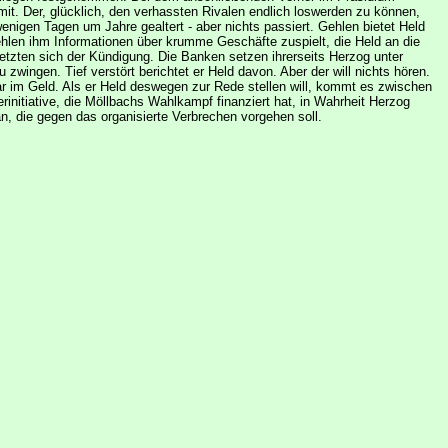
 mit. Der, glücklich, den verhassten Rivalen endlich loswerden zu können,
enigen Tagen um Jahre gealtert - aber nichts passiert. Gehlen bietet Held
 Gehlen ihm Informationen über krumme Geschäfte zuspielt, die Held an die
setzten sich der Kündigung. Die Banken setzen ihrerseits Herzog unter
wingen. Tief verstört berichtet er Held davon. Aber der will nichts hören.
 im Geld. Als er Held deswegen zur Rede stellen will, kommt es zwischen
rinitiative, die Möllbachs Wahlkampf finanziert hat, in Wahrheit Herzog
n, die gegen das organisierte Verbrechen vorgehen soll.