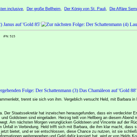
ten inclusive
,
Der große Bellheim
,
Der König von St. Pauli
,
Die Affäre Sem
.
iFN: 515
mmenlebt, trennt sie sich von ihm. Vergeblich versucht Held, mit Barbara in
 da. Der Staatssekretär hat inzwischen herausgefunden, dass ein verdeckter Er
, und Goldsteen sind eingeladen. Herzog teilt von Hellberg an diesem Abend m
bewegt. Am nächsten Morgen verunglücken Goldsteen und Vincente auf der Rü
m Unfall in Verbindung. Held trifft sich mit Barbara, die ihm klar macht, da
 jetzt bietet, und er sei entschlossen, diese Chance zu nutzen, ist sie schließ
 Informationen weitergegeben und Geld dafür kassiert hat, wird er von Helds