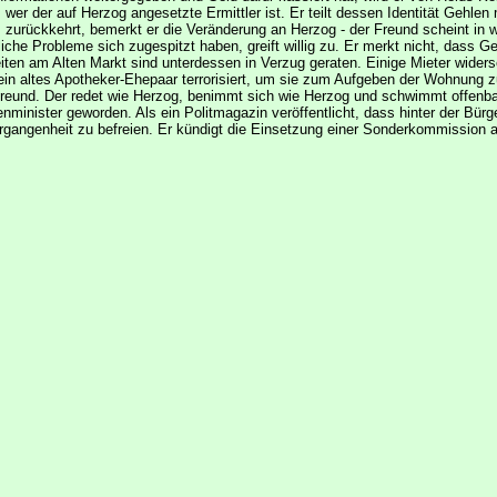
 wer der auf Herzog angesetzte Ermittler ist. Er teilt dessen Identität Gehlen
 zurückkehrt, bemerkt er die Veränderung an Herzog - der Freund scheint in w
ftliche Probleme sich zugespitzt haben, greift willig zu. Er merkt nicht, dass
iten am Alten Markt sind unterdessen in Verzug geraten. Einige Mieter wider
n altes Apotheker-Ehepaar terrorisiert, um sie zum Aufgeben der Wohnung zu z
eund. Der redet wie Herzog, benimmt sich wie Herzog und schwimmt offenbar
inister geworden. Als ein Politmagazin veröffentlicht, dass hinter der Bürge
rgangenheit zu befreien. Er kündigt die Einsetzung einer Sonderkommission a