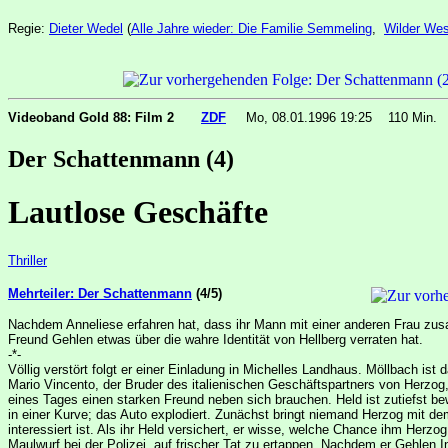
Regie:
Dieter Wedel
(
Alle Jahre wieder: Die Familie Semmeling
,
Wilder Wes
Videoband Gold 88: Film 2
ZDF
Mo, 08.01.1996 19:25
110 Min
Der Schattenmann (4)
Lautlose Geschäfte
Thriller
Mehrteiler: Der Schattenmann
(4/5)
Nachdem Anneliese erfahren hat, dass ihr Mann mit einer anderen Frau zusa
Freund Gehlen etwas über die wahre Identität von Hellberg verraten hat.
-*-
Völlig verstört folgt er einer Einladung in Michelles Landhaus. Möllbach ist
Mario Vincento, der Bruder des italienischen Geschäftspartners von Herzog
eines Tages einen starken Freund neben sich brauchen. Held ist zutiefst 
in einer Kurve; das Auto explodiert. Zunächst bringt niemand Herzog mit de
interessiert ist. Als ihr Held versichert, er wisse, welche Chance ihm Herzog
Maulwurf bei der Polizei, auf frischer Tat zu ertappen. Nachdem er Gehlen