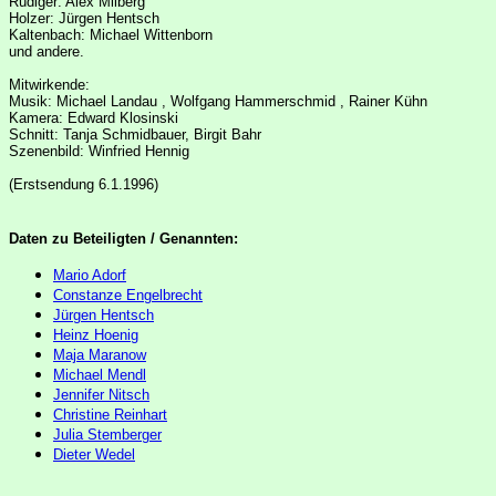
Rüdiger: Alex Milberg
Holzer: Jürgen Hentsch
Kaltenbach: Michael Wittenborn
und andere.
Mitwirkende:
Musik: Michael Landau , Wolfgang Hammerschmid , Rainer Kühn
Kamera: Edward Klosinski
Schnitt: Tanja Schmidbauer, Birgit Bahr
Szenenbild: Winfried Hennig
(Erstsendung 6.1.1996)
Daten zu Beteiligten / Genannten:
Mario Adorf
Constanze Engelbrecht
Jürgen Hentsch
Heinz Hoenig
Maja Maranow
Michael Mendl
Jennifer Nitsch
Christine Reinhart
Julia Stemberger
Dieter Wedel