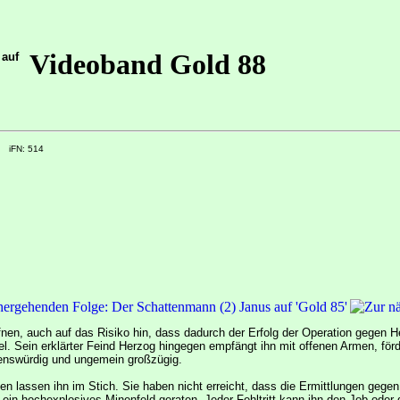
Videoband Gold 88
 auf
iFN: 514
öffnen, auch auf das Risiko hin, dass dadurch der Erfolg der Operation gegen
l. Sein erklärter Feind Herzog hingegen empfängt ihn mit offenen Armen, förd
benswürdig und ungemein großzügig.
en lassen ihn im Stich. Sie haben nicht erreicht, dass die Ermittlungen gege
in ein hochexplosives Minenfeld geraten. Jeder Fehltritt kann ihn den Job oder