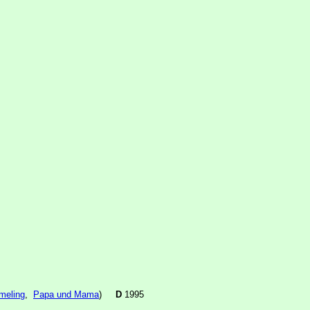
meling
,
Papa und Mama
)
D
1995