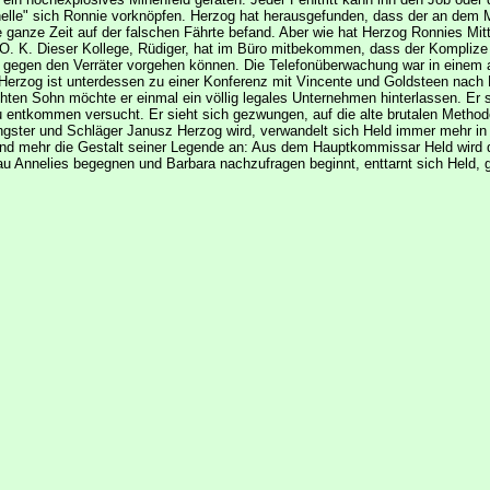
helle" sich Ronnie vorknöpfen. Herzog hat herausgefunden, dass der an dem M
die ganze Zeit auf der falschen Fährte befand. Aber wie hat Herzog Ronnies M
. K. Dieser Kollege, Rüdiger, hat im Büro mitbekommen, dass der Komplize v
ht gegen den Verräter vorgehen können. Die Telefonüberwachung war in einem
. Herzog ist unterdessen zu einer Konferenz mit Vincente und Goldsteen nach Flo
ten Sohn möchte er einmal ein völlig legales Unternehmen hinterlassen. Er 
 entkommen versucht. Er sieht sich gezwungen, auf die alte brutalen Method
 und Schläger Janusz Herzog wird, verwandelt sich Held immer mehr in die Ro
mehr die Gestalt seiner Legende an: Aus dem Hauptkommissar Held wird der fi
u Annelies begegnen und Barbara nachzufragen beginnt, enttarnt sich Held, gest