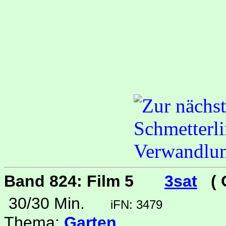
Band 824: Film 5
3sat
( 
30/30 Min.
iFN: 3479
Thema:
Garten