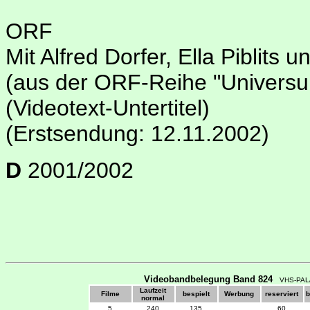
ORF
Mit Alfred Dorfer, Ella Piblits 
(aus der ORF-Reihe "Universu
(Videotext-Untertitel)
(Erstsendung: 12.11.2002)
D
2001/2002
Videobandbelegung Band 824
VHS-PAL
Laufzeit
Filme
bespielt
Werbung
reserviert
b
normal
5
240
135
60