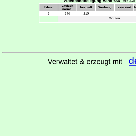
Videobandbelegung Band 636
VHS-PAL
Laufzeit
Filme
bespielt
Werbung
reserviert
b
normal
2
240
215
Minuten
d
Verwaltet & erzeugt mit