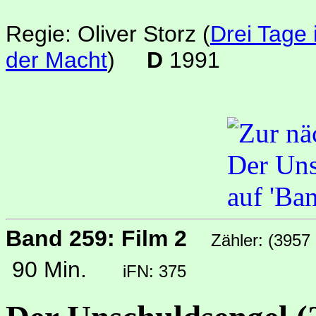
Regie: Oliver Storz
(
Drei Tage 
der Macht
)
D
1991
Band 259: Film 2
Zähler: (3957
90 Min.
iFN: 375