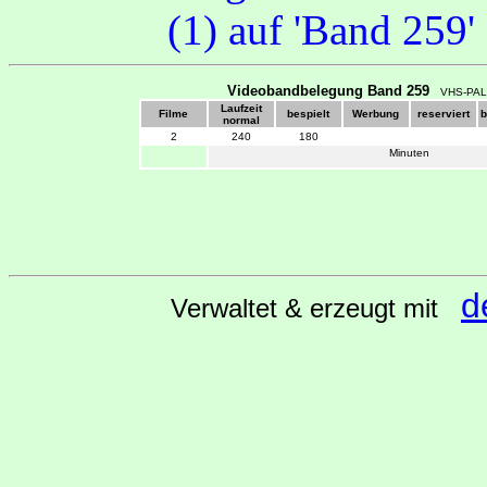
Videobandbelegung Band 259
VHS-PAL
Laufzeit
Filme
bespielt
Werbung
reserviert
b
normal
2
240
180
Minuten
d
Verwaltet & erzeugt mit