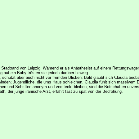
m Stadtrand von Leipzig. Während er als Anästhesist auf einem Rettungswagen
 auf ein Baby trösten sie jedoch darüber hinweg.
schützt aber auch nicht vor fremden Blicken. Bald glaubt sich Claudia beobach
den; Jugendliche, die ums Haus schleichen. Claudia fühlt sich massivem Dr
en und Schriften anonym und versteckt bleiben, sind die Botschaften unverschlü
th, der junge iranische Arzt, erfährt fast zu spät von der Bedrohung.