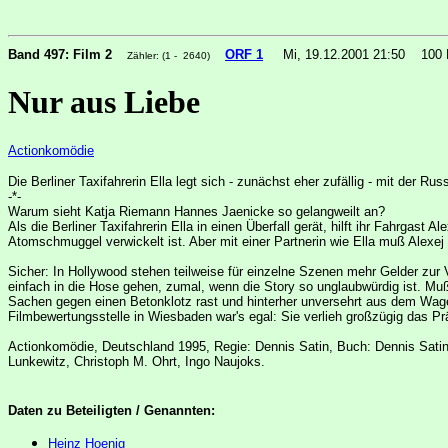
Band 497: Film 2
ORF 1
Mi, 19.12.2001 21:50
100 
Zähler: (1 - 2640)
Nur aus Liebe
Actionkomödie
Die Berliner Taxifahrerin Ella legt sich - zunächst eher zufällig - mit der Ru
-*-
Warum sieht Katja Riemann Hannes Jaenicke so gelangweilt an?
Als die Berliner Taxifahrerin Ella in einen Überfall gerät, hilft ihr Fahrgast 
Atomschmuggel verwickelt ist. Aber mit einer Partnerin wie Ella muß Alexej k
Sicher: In Hollywood stehen teilweise für einzelne Szenen mehr Gelder zur 
einfach in die Hose gehen, zumal, wenn die Story so unglaubwürdig ist. M
Sachen gegen einen Betonklotz rast und hinterher unversehrt aus dem Wagen
Filmbewertungsstelle in Wiesbaden war's egal: Sie verlieh großzügig das Prä
Actionkomödie, Deutschland 1995, Regie: Dennis Satin, Buch: Dennis Sati
Lunkewitz, Christoph M. Ohrt, Ingo Naujoks.
Daten zu Beteiligten / Genannten:
Heinz Hoenig