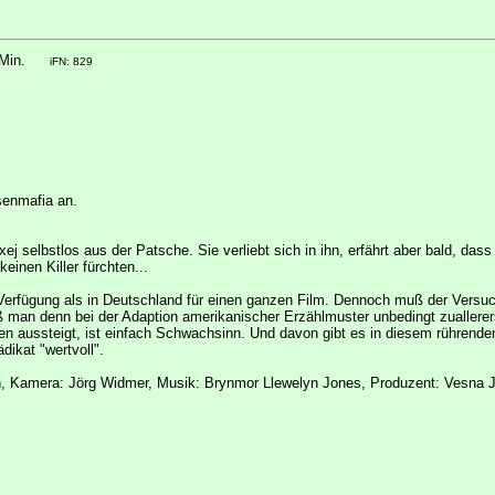
Min.
iFN: 829
ssenmafia an.
Alexej selbstlos aus der Patsche. Sie verliebt sich in ihn, erfährt aber bald, da
einen Killer fürchten...
Verfügung als in Deutschland für einen ganzen Film. Dennoch muß der Versuch
uß man denn bei der Adaption amerikanischer Erzählmuster unbedingt zualler
 aussteigt, ist einfach Schwachsinn. Und davon gibt es in diesem rührenden 
dikat "wertvoll".
n, Kamera: Jörg Widmer, Musik: Brynmor Llewelyn Jones, Produzent: Vesna 