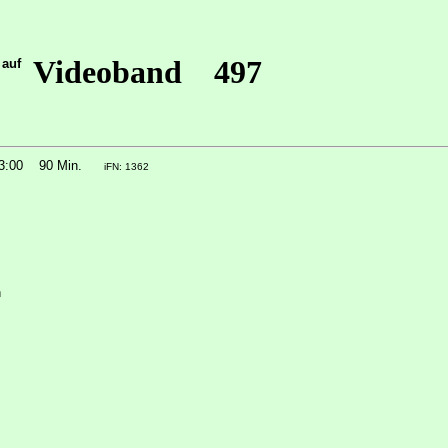
Videoband 497
 auf
23:00
90 Min.
iFN: 1362
n