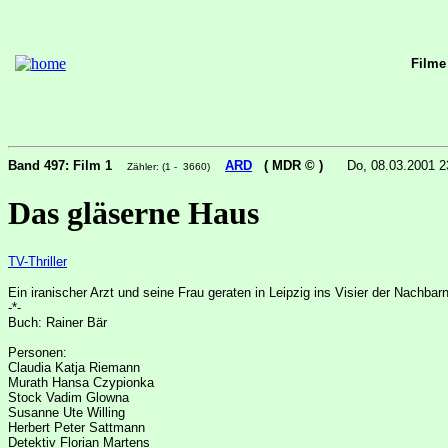
Filme
Band 497: Film 1
ARD
( MDR © )
Do, 08.03.2001 
Zähler: (1 - 3660)
Das gläserne Haus
TV-Thriller
Ein iranischer Arzt und seine Frau geraten in Leipzig ins Visier der Nachbar
-*-
Buch: Rainer Bär
Personen:
Claudia Katja Riemann
Murath Hansa Czypionka
Stock Vadim Glowna
Susanne Ute Willing
Herbert Peter Sattmann
Detektiv Florian Martens