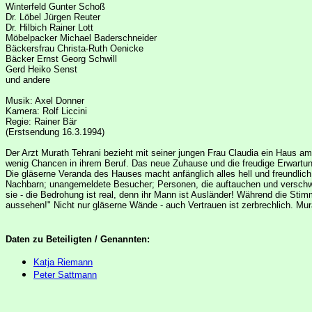
Winterfeld Gunter Schoß
Dr. Löbel Jürgen Reuter
Dr. Hilbich Rainer Lott
Möbelpacker Michael Baderschneider
Bäckersfrau Christa-Ruth Oenicke
Bäcker Ernst Georg Schwill
Gerd Heiko Senst
und andere
Musik: Axel Donner
Kamera: Rolf Liccini
Regie: Rainer Bär
(Erstsendung 16.3.1994)
Der Arzt Murath Tehrani bezieht mit seiner jungen Frau Claudia ein Haus a
wenig Chancen in ihrem Beruf. Das neue Zuhause und die freudige Erwartung
Die gläserne Veranda des Hauses macht anfänglich alles hell und freundlich, 
Nachbarn; unangemeldete Besucher; Personen, die auftauchen und verschwin
sie - die Bedrohung ist real, denn ihr Mann ist Ausländer! Während die Stimm
aussehen!" Nicht nur gläserne Wände - auch Vertrauen ist zerbrechlich. Mura
Daten zu Beteiligten / Genannten:
Katja Riemann
Peter Sattmann