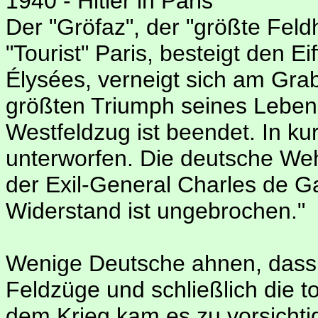
1940 - Hitler in Paris
Der "Gröfaz", der "größte Feldh
"Tourist" Paris, besteigt den E
Élysées, verneigt sich am Gr
größten Triumph seines Lebens:
Westfeldzug ist beendet. In ku
unterworfen. Die deutsche We
der Exil-General Charles de Ga
Widerstand ist ungebrochen."
Wenige Deutsche ahnen, dass H
Feldzüge und schließlich die t
dem Krieg kam es zu vorsicht