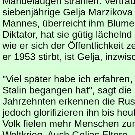
Mandelaugen strahlen. Vertrau
siebenjährige Gelja Marzikova
Mannes, überreicht ihm Blumen.
Diktator, hat sie gütig lächel
wie er sich der Öffentlichkeit z
er 1953 stirbt, ist Gelja, inzwi
"Viel später habe ich erfahren
Stalin begangen hat", sagt die
Jahrzehnten erkennen die Russ
jedoch glorifizieren ihn bis h
Volk fielen mehr Menschen zu
Weltkrieg. Auch Geljas Eltern.