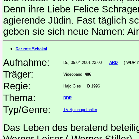
Denn ihre Liebe Felice Schrage
agierende Jüdin. Fast täglich sc
geben sie sich neue Namen: Ai
Der rote Schakal
Aufnahme:
Do, 05.04.2001 23:00
ARD
( WDR ©
Träger:
Videoband
486
Regie:
Hajo Gies
D
1996
Thema:
DDR
Typ/Genre:
TV-Spionagethriller
Das Leben des beratend beteil
Werner Leiser ( Werner Stiller)