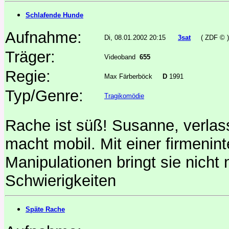
Schlafende Hunde
Aufnahme:
Di, 08.01.2002 20:15
3sat
( ZDF © 
Träger:
Videoband
655
Regie:
Max Färberböck
D
1991
Typ/Genre:
Tragikomödie
Rache ist süß! Susanne, verl
macht mobil. Mit einer firmeni
Manipulationen bringt sie nicht
Schwierigkeiten
Späte Rache