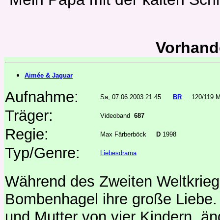
Vorhand
Aimée & Jaguar
Aufnahme:
Sa, 07.06.2003 21:45
BR
120/119 M
Träger:
Videoband
687
Regie:
Max Färberböck
D
1998
Typ/Genre:
Liebesdrama
Während des Zweiten Weltkrieg 
Bombenhagel ihre große Liebe. V
und Mutter von vier Kindern, än