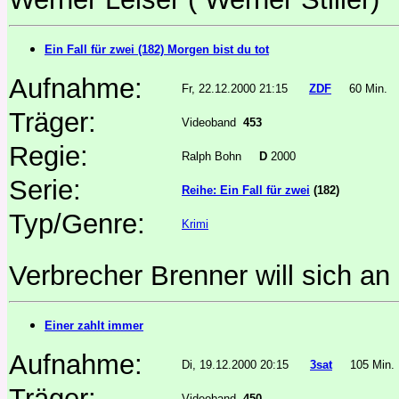
Ein Fall für zwei (182) Morgen bist du tot
Aufnahme:
Fr, 22.12.2000 21:15
ZDF
60 Min.
Träger:
Videoband
453
Regie:
Ralph Bohn
D
2000
Serie:
Reihe: Ein Fall für zwei
(182)
Typ/Genre:
Krimi
Verbrecher Brenner will sich an
Einer zahlt immer
Aufnahme:
Di, 19.12.2000 20:15
3sat
105 Min.
Träger:
Videoband
450