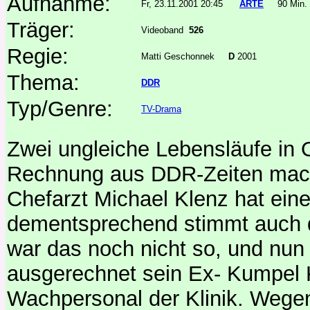
Aufnahme:
Fr, 23.11.2001 20:45
ARTE
90 Min.
Träger:
Videoband
526
Regie:
Matti Geschonnek
D
2001
Thema:
DDR
Typ/Genre:
TV-Drama
Zwei ungleiche Lebensläufe in 
Rechnung aus DDR-Zeiten mach
Chefarzt Michael Klenz hat eine
dementsprechend stimmt auch 
war das noch nicht so, und nun 
ausgerechnet sein Ex- Kumpel 
Wachpersonal der Klinik. Wege