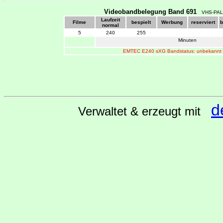
Videobandbelegung Band 691
VHS-PAL
Laufzeit
Filme
bespielt
Werbung
reserviert
b
normal
5
240
255
Minuten
EMTEC E240 sXG Bandstatus: unbekannt
d
Verwaltet & erzeugt mit