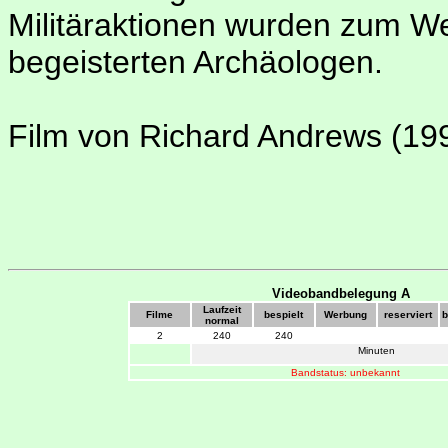
Militäraktionen wurden zum W
begeisterten Archäologen.
Film von Richard Andrews (19
Videobandbelegung A
Laufzeit
Filme
bespielt
Werbung
reserviert
b
normal
2
240
240
Minuten
Bandstatus: unbekannt