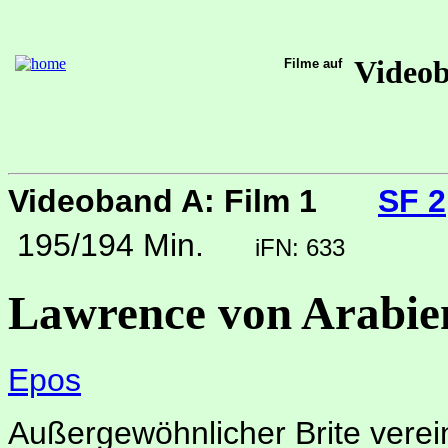
Video
Filme auf
Videoband A: Film 1
SF 2
195/194 Min.
iFN: 633
Lawrence von Arabie
Epos
Außergewöhnlicher Brite verei