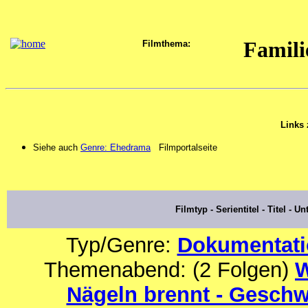
Famili
Filmthema:
Links
Siehe auch
Genre: Ehedrama
Filmportalseite
Filmtyp - Serientitel - Titel - Unt
Typ/Genre:
Dokumentat
Themenabend: (2 Folgen)
W
Nägeln brennt - Geschw