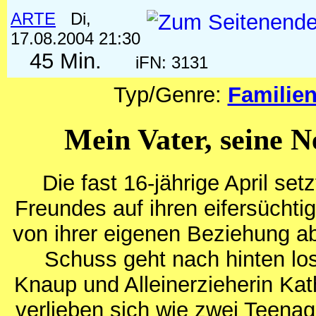
ARTE
Di,
17.08.2004 21:30
45 Min.
iFN: 3131
Typ/Genre:
Familie
Mein Vater, seine N
Die fast 16-jährige April setz
Freundes auf ihren eifersüchti
von ihrer eigenen Beziehung a
Schuss geht nach hinten los
Knaup und Alleinerzieherin Kat
verlieben sich wie zwei Teena