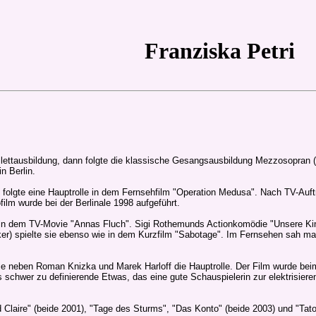
Franziska Petri
allettausbildung, dann folgte die klassische Gesangsausbildung Mezzosopran 
n Berlin.
s folgte eine Hauptrolle in dem Fernsehfilm "Operation Medusa". Nach TV-Auft
lm wurde bei der Berlinale 1998 aufgeführt.
e in dem TV-Movie "Annas Fluch". Sigi Rothemunds Actionkomödie "Unsere Kind
r) spielte sie ebenso wie in dem Kurzfilm "Sabotage". Im Fernsehen sah man 
e sie neben Roman Knizka und Marek Harloff die Hauptrolle. Der Film wurde 
s schwer zu definierende Etwas, das eine gute Schauspielerin zur elektrisi
d Claire" (beide 2001), "Tage des Sturms", "Das Konto" (beide 2003) und "Tato