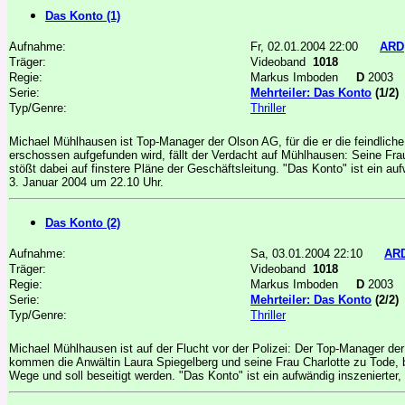
Das Konto (1)
Aufnahme:
Fr, 02.01.2004 22:00
ARD
Träger:
Videoband
1018
Regie:
Markus Imboden
D
2003
Serie:
Mehrteiler: Das Konto
(1/2)
Typ/Genre:
Thriller
Michael Mühlhausen ist Top-Manager der Olson AG, für die er die feindli
erschossen aufgefunden wird, fällt der Verdacht auf Mühlhausen: Seine Fra
stößt dabei auf finstere Pläne der Geschäftsleitung. "Das Konto" ist ein aufw
3. Januar 2004 um 22.10 Uhr.
Das Konto (2)
Aufnahme:
Sa, 03.01.2004 22:10
AR
Träger:
Videoband
1018
Regie:
Markus Imboden
D
2003
Serie:
Mehrteiler: Das Konto
(2/2)
Typ/Genre:
Thriller
Michael Mühlhausen ist auf der Flucht vor der Polizei: Der Top-Manager d
kommen die Anwältin Laura Spiegelberg und seine Frau Charlotte zu Tode, b
Wege und soll beseitigt werden. "Das Konto" ist ein aufwändig inszenierter, 