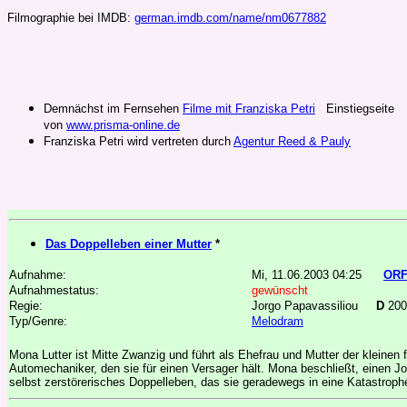
Filmographie bei IMDB:
german.imdb.com/name/nm0677882
Demnächst im Fernsehen
Filme mit Franziska Petri
Einstiegseite
von
www.prisma-online.de
Franziska Petri wird vertreten durch
Agentur Reed & Pauly
Das Doppelleben einer Mutter
*
Aufnahme:
Mi, 11.06.2003 04:25
ORF
Aufnahmestatus:
gewünscht
Regie:
Jorgo Papavassiliou
D
200
Typ/Genre:
Melodram
Mona Lutter ist Mitte Zwanzig und führt als Ehefrau und Mutter der kleinen
Automechaniker, den sie für einen Versager hält. Mona beschließt, einen Job
selbst zerstörerisches Doppelleben, das sie geradewegs in eine Katastrophe