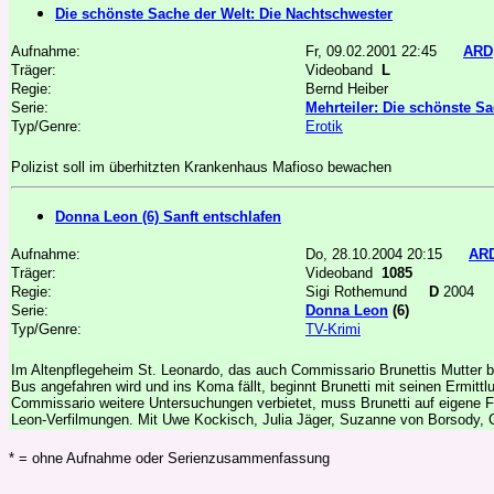
Die schönste Sache der Welt: Die Nachtschwester
Aufnahme:
Fr, 09.02.2001 22:45
ARD
Träger:
Videoband
L
Regie:
Bernd Heiber
Serie:
Mehrteiler: Die schönste Sa
Typ/Genre:
Erotik
Polizist soll im überhitzten Krankenhaus Mafioso bewachen
Donna Leon (6) Sanft entschlafen
Aufnahme:
Do, 28.10.2004 20:15
AR
Träger:
Videoband
1085
Regie:
Sigi Rothemund
D
2004
Serie:
Donna Leon
(6)
Typ/Genre:
TV-Krimi
Im Altenpflegeheim St. Leonardo, das auch Commissario Brunettis Mutter b
Bus angefahren wird und ins Koma fällt, beginnt Brunetti mit seinen Ermittl
Commissario weitere Untersuchungen verbietet, muss Brunetti auf eigene Fau
Leon-Verfilmungen. Mit Uwe Kockisch, Julia Jäger, Suzanne von Borsody, C
* = ohne Aufnahme oder Serienzusammenfassung