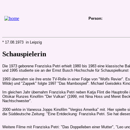
Person:
* 17.08.1973 in Leipzig
Schauspielerin
Die 1973 geborene Franziska Petri erhielt 1980 bis 1983 eine klassische B
und 1995 studierte sie an der Ernst Busch Hochschule für Schauspielkunst i
1993 übernahm sie ihre erste TV-Rolle in einer Folge von "Wolfs Revier". E
Wilde) und "Zappek" folgte 1997 "Das Mambospiel". Michael Gwisdeks Kinofi
Im gleichen Jahr übernahm Franziska Petri neben Katja Flint die Hauptroll
Ottokar Runzes Kinofilm "Der Vulkan" (1999, mit Nina Hoss und Meret Becke
Nachtschwester".
2000 wirkte in Vanessa Jopps Kinofilm "Vergiss Amerika" mit. Hier spielt
die Süddeutsche Zeitung: "Eine Entdeckung: Franziska Petri. Sie hat diese
Weitere Filme mit Franziska Petri: "Das Doppelleben einer Mutter", "Leo un