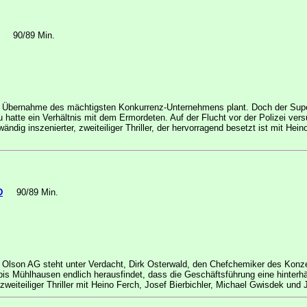
90/89 Min.
che Übernahme des mächtigsten Konkurrenz-Unternehmens plant. Doch der Sup
u hatte ein Verhältnis mit dem Ermordeten. Auf der Flucht vor der Polizei v
ändig inszenierter, zweiteiliger Thriller, der hervorragend besetzt ist mit Hei
D
90/89 Min.
er Olson AG steht unter Verdacht, Dirk Osterwald, den Chefchemiker des Kon
is Mühlhausen endlich herausfindet, dass die Geschäftsführung eine hinterhä
zweiteiliger Thriller mit Heino Ferch, Josef Bierbichler, Michael Gwisdek und J