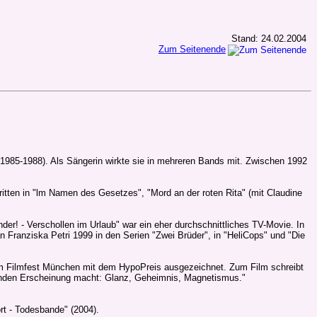
Stand: 24.02.2004
Zum Seitenende
(1985-1988). Als Sängerin wirkte sie in mehreren Bands mit. Zwischen 1992
ritten in "lm Namen des Gesetzes", "Mord an der roten Rita" (mit Claudine
er! - Verschollen im Urlaub" war ein eher durchschnittliches TV-Movie. In
Franziska Petri 1999 in den Serien "Zwei Brüder", in "HeliCops" und "Die
beim Filmfest München mit dem HypoPreis ausgezeichnet. Zum Film schreibt
erenden Erscheinung macht: Glanz, Geheimnis, Magnetismus."
rt - Todesbande" (2004).