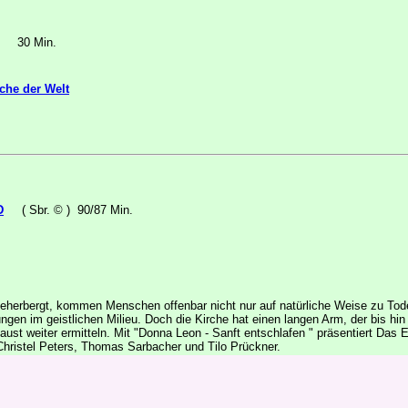
30 Min.
che der Welt
D
( Sbr. © ) 90/87 Min.
eherbergt, kommen Menschen offenbar nicht nur auf natürliche Weise zu Tod
ungen im geistlichen Milieu. Doch die Kirche hat einen langen Arm, der bis hi
st weiter ermitteln. Mit "Donna Leon - Sanft entschlafen " präsentiert Das 
hristel Peters, Thomas Sarbacher und Tilo Prückner.