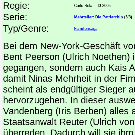
Regie:
Carlo Rola
D
2005
Serie:
Mehrteiler: Die Patriarchin
(3/3)
Typ/Genre:
Familiensaga
Bei dem New-York-Geschäft von
Bent Peerson (Ulrich Noethen) is
gegangen, sondern auch Kais A
damit Ninas Mehrheit in der Fir
scheint als endgültiger Sieger
hervorzugehen. In dieser auswe
Vandenberg (Iris Berben) alles 
Staatsanwalt Reuter (Ulrich vo
überreden. Dadurch will sie ihm 