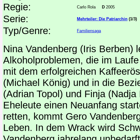
Regie:
Carlo Rola
D
2005
Serie:
Mehrteiler: Die Patriarchin
(1/3)
Typ/Genre:
Familiensaga
Nina Vandenberg (Iris Berben) l
Alkoholproblemen, die im Laufe 
mit dem erfolgreichen Kaffeer
(Michael König) und in die Bezi
(Adrian Topol) und Finja (Nadja 
Eheleute einen Neuanfang start
retten, kommt Gero Vandenberg
Leben. In dem Wrack wird Schw
Vandenberg jahrelang unbedarft 