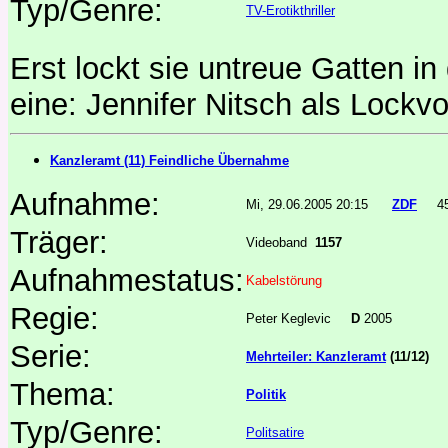
Typ/Genre:
TV-Erotikthriller
Erst lockt sie untreue Gatten in 
eine: Jennifer Nitsch als Lockv
Kanzleramt (11) Feindliche Übernahme
Aufnahme:
Mi, 29.06.2005 20:15
ZDF
4
Träger:
Videoband
1157
Aufnahmestatus:
Kabelstörung
Regie:
Peter Keglevic
D
2005
Serie:
Mehrteiler: Kanzleramt
(11/12)
Thema:
Politik
Typ/Genre:
Politsatire