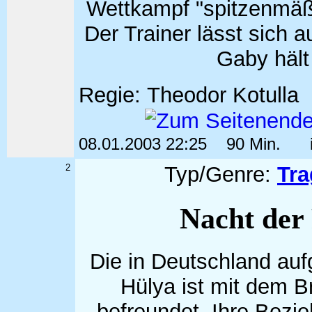
Wettkampf "spitzenmä
Der Trainer lässt sich a
Gaby hält
Regie: Theodor Kotul
08.01.2003 22:25
90 Min.
i
2
Typ/Genre:
Tr
Nacht der
Die in Deutschland au
Hülya ist mit dem Br
befreundet. Ihre Bezi