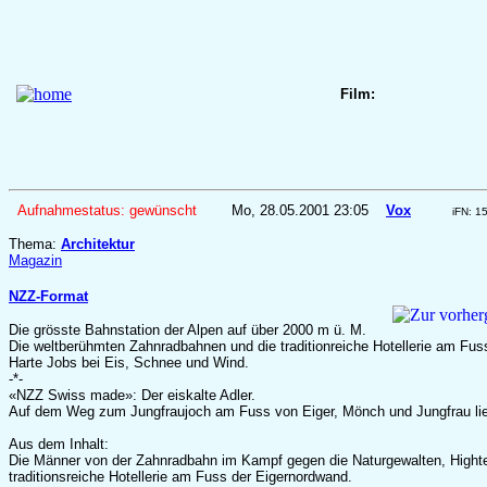
Film:
Aufnahmestatus: gewünscht
Mo, 28.05.2001 23:05
Vox
iFN: 1
Thema:
Architektur
Magazin
NZZ-Format
Die grösste Bahnstation der Alpen auf über 2000 m ü. M.
Die weltberühmten Zahnradbahnen und die traditionreiche Hotellerie am Fu
Harte Jobs bei Eis, Schnee und Wind.
-*-
«NZZ Swiss made»: Der eiskalte Adler.
Auf dem Weg zum Jungfraujoch am Fuss von Eiger, Mönch und Jungfrau liegt
Aus dem Inhalt:
Die Männer von der Zahnradbahn im Kampf gegen die Naturgewalten, Highte
traditionsreiche Hotellerie am Fuss der Eigernordwand.